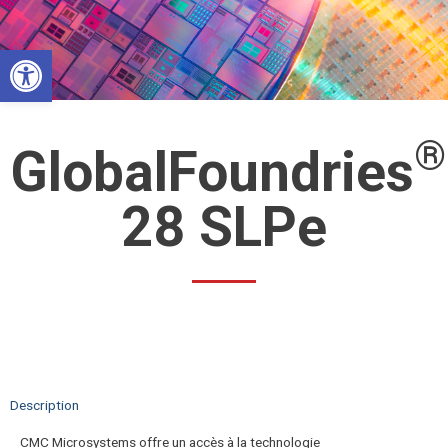
Aller
au
Ouvrir la barre d’outils
contenu
®
GlobalFoundries
28 SLPe
Description
CMC Microsystems offre un accès à la technologie