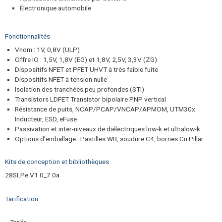
Électronique automobile
Fonctionnalités
Vnom : 1V, 0,8V (ULP)
Offre IO : 1,5V, 1,8V (EG) et 1,8V, 2,5V, 3,3V (ZG)
Dispositifs NFET et PFET UHVT à très faible fuite
Dispositifs NFET à tension nulle
Isolation des tranchées peu profondes (STI)
Transistors LDFET Transistor bipolaire PNP vertical
Résistance de puits, NCAP/PCAP/VNCAP/APMOM, UTM30x
Inducteur, ESD, eFuse
Passivation et inter-niveaux de diélectriques low-k et ultralow-k
Options d’emballage : Pastilles WB, soudure C4, bornes Cu Pillar
Kits de conception et bibliothèques
28SLPe V1.0_7.0a
Tarification
Tarifs