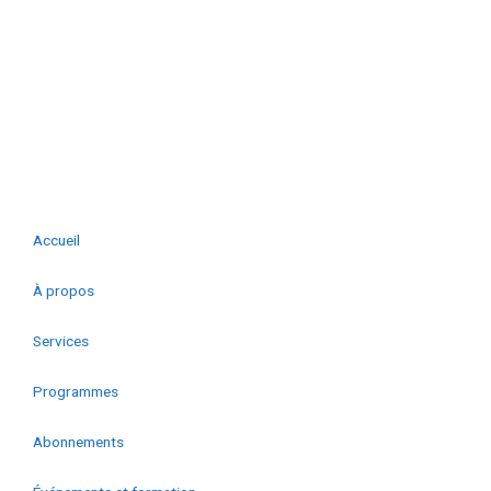
©2026 CMC Microsystèmes. Tous droits réservés.
Reconnaître l’appui de CMC
|
Politiques
|
Modalités et conditions
|
Aide à l’accessibilité
Accueil
À propos
Services
Programmes
Abonnements