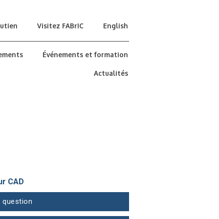
utien
Visitez FABrIC
English
ements
Événements et formation
Actualités
ur CAD
 question