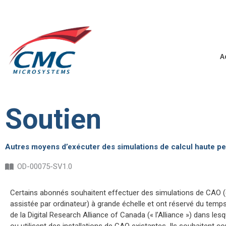
Aller
au
Ouvrir la barre d’outils
contenu
A
Soutien
Autres moyens d’exécuter des simulations de calcul haute 
OD-00075-S
V1.0
Certains abonnés souhaitent effectuer des simulations de CAO 
assistée par ordinateur) à grande échelle et ont réservé du temp
de la Digital Research Alliance of Canada (« l’Alliance ») dans lesqu