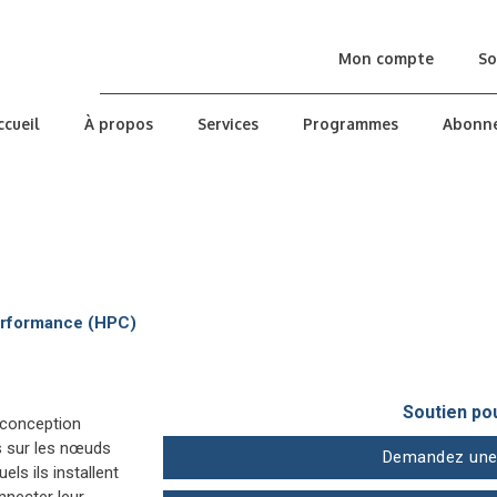
Mon compte
So
ccueil
À propos
Services
Programmes
Abonn
performance (HPC)
Soutien po
(conception
s sur les nœuds
Demandez une
els ils installent