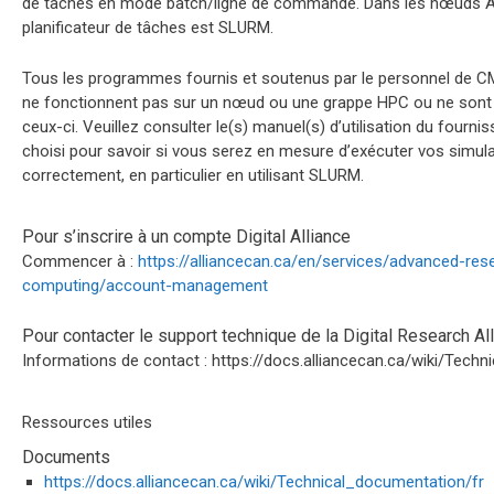
de tâches en mode batch/ligne de commande. Dans les nœuds Al
planificateur de tâches est SLURM.
Tous les programmes fournis et soutenus par le personnel de 
ne fonctionnent pas sur un nœud ou une grappe HPC ou ne sont
ceux-ci. Veuillez consulter le(s) manuel(s) d’utilisation du fournis
choisi pour savoir si vous serez en mesure d’exécuter vos simul
correctement, en particulier en utilisant SLURM.
Pour s’inscrire à un compte Digital Alliance
Commencer à :
https://alliancecan.ca/en/services/advanced-res
computing/account-management
Pour contacter le support technique de la Digital Research Al
Informations de contact : https://docs.alliancecan.ca/wiki/Techn
Ressources utiles
Documents
https://docs.alliancecan.ca/wiki/Technical_documentation/fr