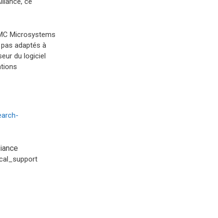
liance, ce
CMC Microsystems
 pas adaptés à
seur du logiciel
ations
earch-
liance
ical_support