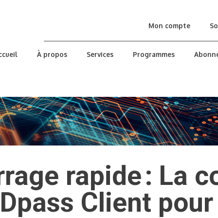
Mon compte
So
ccueil
À propos
Services
Programmes
Abonn
rage rapide : La 
ADpass Client pou