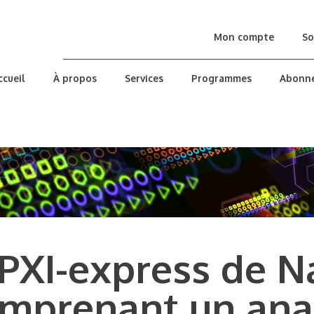
Mon compte
So
ccueil
À propos
Services
Programmes
Abonn
PXI-express de N
omprenant un ana