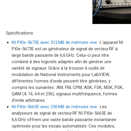
Spécifications​
NI PXIe-5673E avec 512 MB de mémoire vive :
L’appareil NI
PXIe-5673E est un générateur de signal de vecteur RF à
large bande passante de 6,6 GHz. Celui-ci peut être
combiné à des logiciels adaptés afin de générer une
variété de signaux. Grâce à la trousse à outils de
modulation de National Instruments pour LabVIEW,
différentes formes d’onde peuvent être générées, y
compris les suivantes : AM, FM, CPM, ASK, FSK, MSK, PSK,
QAM (4, 16, 64 et 256), signaux multifréquence, formes
d’onde arbitraires.
NI PXIe-5663E avec 256 MB de mémoire vive :
Les
analyseurs de signal de vecteur RF NI PXIe-5663E de
6,6 GHz offrent une vaste
bande passante instantanée
optimisée pour les essais automatisés. Ces modules,