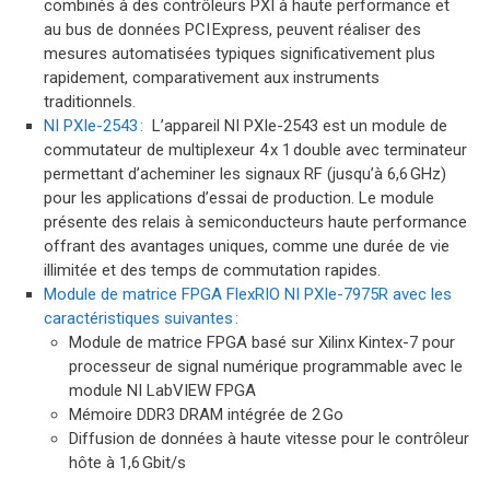
combinés à des contrôleurs PXI à haute performance et
au bus de données PCI Express, peuvent réaliser des
mesures automatisées typiques significativement plus
rapidement, comparativement aux instruments
traditionnels.
NI PXIe-2543 :
L’appareil NI PXIe-2543 est un module de
commutateur de multiplexeur 4 x 1 double avec terminateur
permettant d’acheminer les signaux RF (jusqu’à 6,6 GHz)
pour les applications d’essai de production. Le module
présente des relais à semiconducteurs haute performance
offrant des avantages uniques, comme une durée de vie
illimitée et des temps de commutation rapides.
Module de matrice FPGA
FlexRIO
NI PXIe-7975R avec les
caractéristiques suivantes :
Module de matrice FPGA basé sur Xilinx Kintex-7 pour
processeur de signal numérique programmable avec le
module NI LabVIEW FPGA
Mémoire DDR3 DRAM intégrée de 2 Go
Diffusion de données à haute vitesse pour le contrôleur
hôte à 1,6 Gbit/s