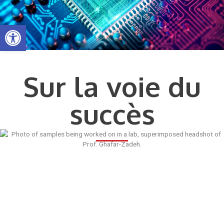
Aller
au
Ouvrir la barre d’outils
contenu
Sur la voie du
succès